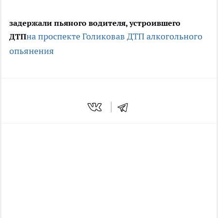
задержали пьяного водителя, устроившего
на проспекте Голикова
в ДТП
алкогольного
ДТП
опьянения