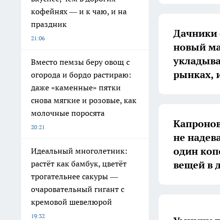
кофейнях — и к чаю, и на
праздник
Дачники 
21:06
новый ма
укладыва
Вместо пемзы беру овощ с
рынках, и
огорода и бордо растираю:
даже «каменные» пятки
снова мягкие и розовые, как
молочные поросята
Капронов
20:21
не надев
один коп
Идеальный многолетник:
вещей в 
растёт как бамбук, цветёт
трогательнее сакуры —
очаровательный гигант с
кремовой шевелюрой
19:32