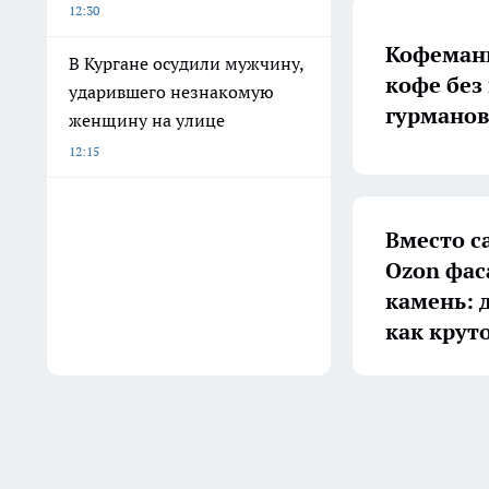
12:30
Кофеман
В Кургане осудили мужчину,
кофе без
ударившего незнакомую
гурманов
женщину на улице
12:15
Вместо с
Ozon фас
камень: 
как крут