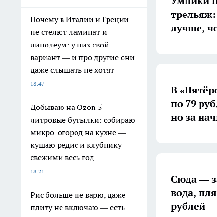
Умники п
трельяж:
Почему в Италии и Греции
лучше, ч
не стелют ламинат и
линолеум: у них свой
вариант — и про другие они
даже слышать не хотят
18:47
В «Пятёр
по 79 руб
Добываю на Ozon 5-
но за на
литровые бутылки: собираю
микро-огород на кухне —
кушаю редис и клубнику
свежими весь год
18:21
Сюда — з
вода, пля
Рис больше не варю, даже
рублей
плиту не включаю — есть