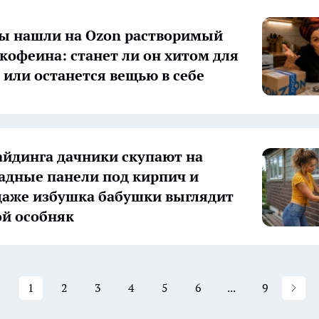
ы нашли на Ozon растворимый
 кофеина: станет ли он хитом для
 или останется вещью в себе
айдинга дачники скупают на
адные панели под кирпич и
даже избушка бабушки выглядит
ой особняк
1
2
3
4
5
6
...
9