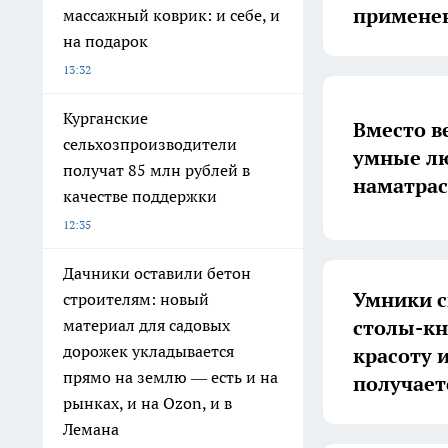
применен
массажный коврик: и себе, и
на подарок
13:32
Курганские
Вместо в
сельхозпроизводители
умные л
получат 85 млн рублей в
наматрас
качестве поддержки
12:35
Дачники оставили бетон
Умники с
строителям: новый
столы-кн
материал для садовых
дорожек укладывается
красоту 
прямо на землю — есть и на
получает
рынках, и на Ozon, и в
Лемана