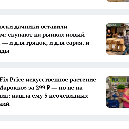
оски дачники оставили
м: скупают на рынках новый
— и для грядок, и для сарая, и
нды
Fix Price искусственное растение
Марокко» за 299 ₽ — но не на
ик: нашла ему 5 неочевидных
ний