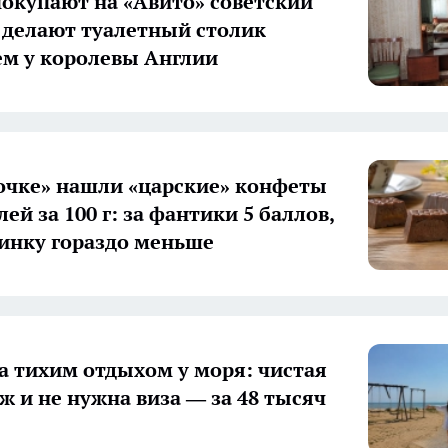
окупают на «Авито» советский
 делают туалетный столик
ем у королевы Англии
очке» нашли «царские» конфеты
лей за 100 г: за фантики 5 баллов,
чинку гораздо меньше
а тихим отдыхом у моря: чистая
ж и не нужна виза — за 48 тысяч