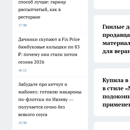
способ лучше: гарнир
рассыпчатый, как в
ресторане
Гнилые д
17:30
продавца
Дачники скупают в Fix Price
материал 
бамбуковые колышки по 83
для вера
₽: почему они стали хитом
сезона 2026
16:12
Купила в 
Забудьте про кетчуп и
в стиле «
майонез: готовлю макароны
подоконн
по-флотски по Ивлеву —
примене
получается сочно без
всякого соуса
15:30