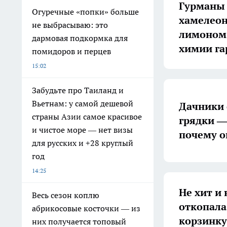
Гурманы 
Огуречные «попки» больше
хамелеон
не выбрасываю: это
лимоном,
дармовая подкормка для
химии га
помидоров и перцев
15:02
Забудьте про Таиланд и
Вьетнам: у самой дешевой
Дачники 
страны Азии самое красивое
грядки —
и чистое море — нет визы
почему о
для русских и +28 круглый
год
14:25
Не хит и 
Весь сезон коплю
откопала
абрикосовые косточки — из
корзинку
них получается топовый