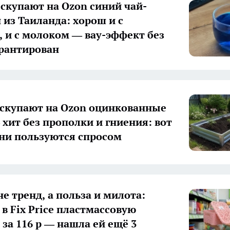
скупают на Ozon синий чай-
 из Таиланда: хорош и с
 и с молоком — вау-эффект без
рантирован
скупают на Ozon оцинкованные
 хит без прополки и гниения: вот
ни пользуются спросом
не тренд, а польза и милота:
 в Fix Price пластмассовую
 за 116 р — нашла ей ещё 3