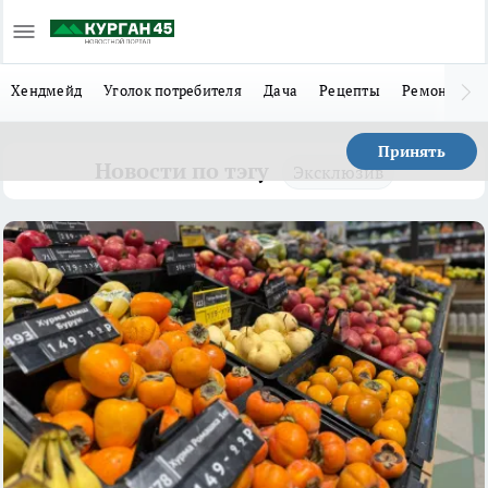
Хендмейд
Уголок потребителя
Дача
Рецепты
Ремонт
Л
Принять
Новости по тэгу
Эксклюзив