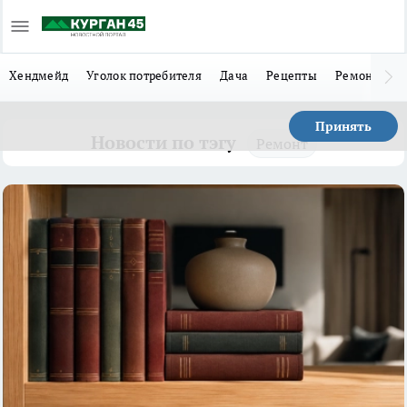
Хендмейд
Уголок потребителя
Дача
Рецепты
Ремонт
Л
Принять
Новости по тэгу
Ремонт