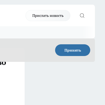
Прислать новость
Принять
во