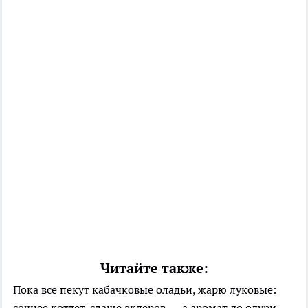
Читайте также:
Пока все пекут кабачковые оладьи, жарю луковые:
сочнее котлет, слаще эклеров — а аромат до одури