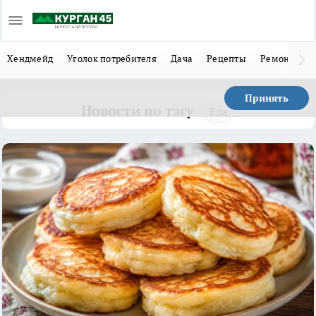
Хендмейд
Уголок потребителя
Дача
Рецепты
Ремонт
Л
Принять
Новости по тэгу
Еда