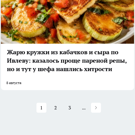
Жарю кружки из кабачков и сыра по
Ивлеву: казалось проще пареной репы,
но и тут у шефа нашлись хитрости
8 августа
1
2
3
...