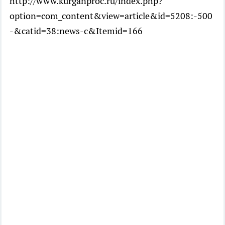
http://www.kurganproc.ru/index.php?
option=com_content&view=article&id=5208:-500
-&catid=38:news-c&Itemid=166