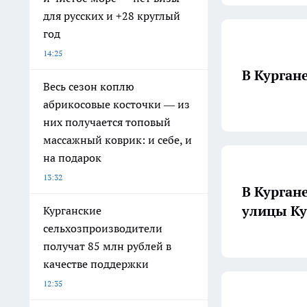
для русских и +28 круглый
год
14:25
В Курган
Весь сезон коплю
абрикосовые косточки — из
них получается топовый
массажный коврик: и себе, и
на подарок
13:32
В Курган
улицы К
Курганские
сельхозпроизводители
получат 85 млн рублей в
качестве поддержки
12:35