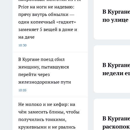
Price на ноги не надеваю:
В Курган
прячу внутрь обмылки —
по улице
один копеечный «гаджет»
заменяет 5 вещей в доме и
на даче
10:30
В Кургане поезд сбил
В Кургане 
женщину, пытавшуюся
недели е
перейти через
железнодорожные пути
10:05
Не молоко и не кефир: на
чём замесить блины, чтобы
В Курган
получились тонкими,
раскопок
кружевными и не рвались