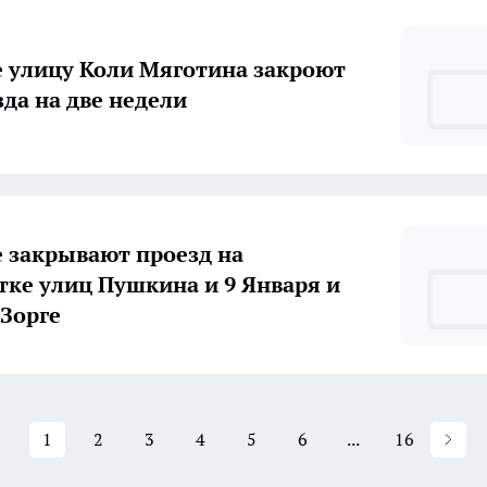
е улицу Коли Мяготина закроют
для проезда на две недели
е закрывают проезд на
 9 Января и
 Зорге
1
2
3
4
5
6
...
16