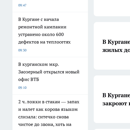
09:47
В Кургане с начала
ремонтной кампании
устранено около 600
В Курган
дефектов на теплосетях
жилы
09:30
В курганском мкр.
Заозерный открылся новый
офис ВТБ
09:10
В Курган
2 ч. ложки в стакан — запах
закроют 
и налет как корова языком
слизала: ситечко снова
чистое до звона, хоть на