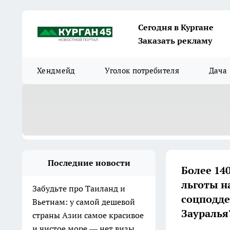
Сегодня в Кургане
Заказать рекламу
Хендмейд
Уголок потребителя
Дача
Последние новости
Более 14
льготы н
Забудьте про Таиланд и
соцподд
Вьетнам: у самой дешевой
Зауралья
страны Азии самое красивое
и чистое море — нет визы