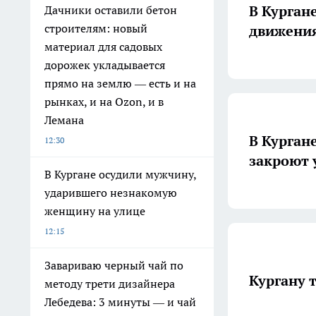
В Курган
Дачники оставили бетон
строителям: новый
движения
материал для садовых
дорожек укладывается
прямо на землю — есть и на
рынках, и на Ozon, и в
Лемана
В Курган
12:30
закроют 
В Кургане осудили мужчину,
ударившего незнакомую
женщину на улице
12:15
Завариваю черный чай по
Кургану 
методу трети дизайнера
Лебедева: 3 минуты — и чай