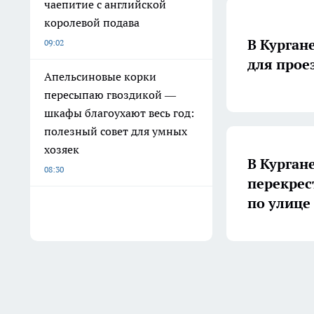
чаепитие с английской
королевой подава
В Курган
09:02
Апельсиновые корки
пересыпаю гвоздикой —
шкафы благоухают весь год:
полезный совет для умных
хозяек
В Курган
08:30
перекрестке улиц Пушкина и
по улице