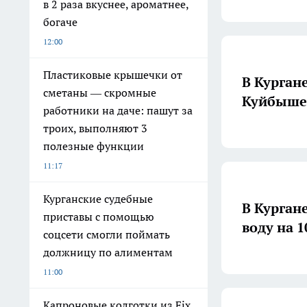
в 2 раза вкуснее, ароматнее,
богаче
12:00
Пластиковые крышечки от
В Курган
сметаны — скромные
Куйбыше
работники на даче: пашут за
троих, выполняют 3
полезные функции
11:17
Курганские судебные
В Курган
приставы с помощью
воду на 1
соцсети смогли поймать
должницу по алиментам
11:00
Капроновые колготки из Fix