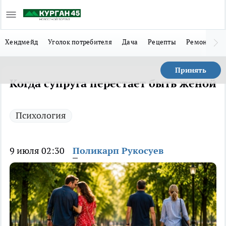
Хендмейд
Уголок потребителя
Дача
Рецепты
Ремонт
Л
Принять
Когда супруга перестает быть женой
Психология
9 июля 02:30
Поликарп Рукосуев