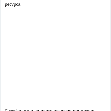
ресурса.
С графиком планового отключения можно