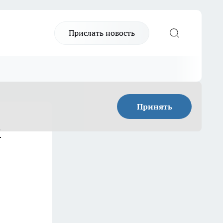
Прислать новость
Принять
ш