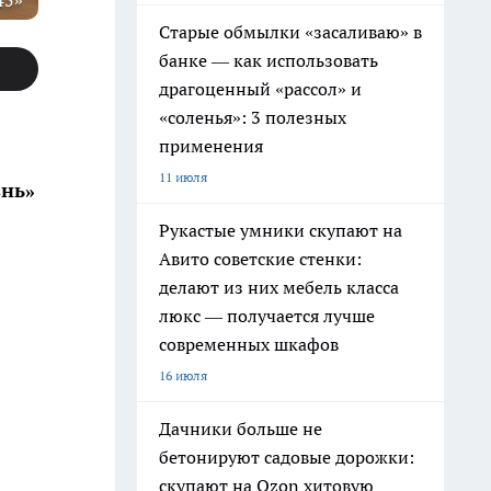
45»
Старые обмылки «засаливаю» в
банке — как использовать
драгоценный «рассол» и
«соленья»: 3 полезных
применения
11 июля
знь»
Рукастые умники скупают на
Авито советские стенки:
делают из них мебель класса
люкс — получается лучше
современных шкафов
16 июля
Дачники больше не
бетонируют садовые дорожки:
скупают на Ozon хитовую