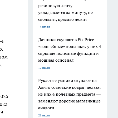
резиновую ленту —
укладывается за минуту, не
скользит, красиво лежит
14 июля
Дачники скупают в Fix Price
-4
«волшебные» колышки: у них 4
о,
скрытые полезные функции и
твом
мощная основная
.
10 июля
Рукастые умники скупают на
Авито советские ковры: делают
из них 4 полезных предмета —
2025
заменяют дорогие магазинные
2023
аналоги
29
21 июля