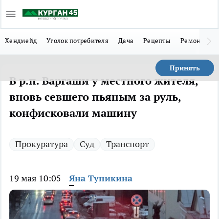
Хендмейд
Уголок потребителя
Дача
Рецепты
Ремонт
Л
Принять
В р.п. Варгаши у местного жителя,
вновь севшего пьяным за руль,
конфисковали машину
Прокуратура
Суд
Транспорт
19 мая 10:05
Яна Тупикина