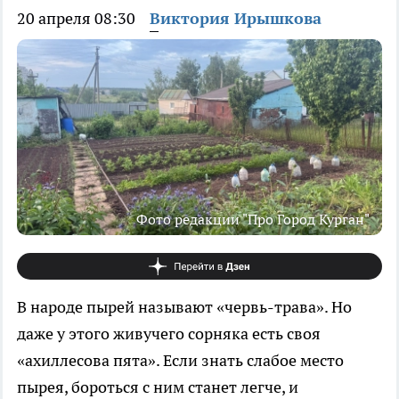
20 апреля 08:30
Виктория Ирышкова
Фото редакции "Про Город Курган"
В народе пырей называют «червь-трава». Но
даже у этого живучего сорняка есть своя
«ахиллесова пята». Если знать слабое место
пырея, бороться с ним станет легче, и