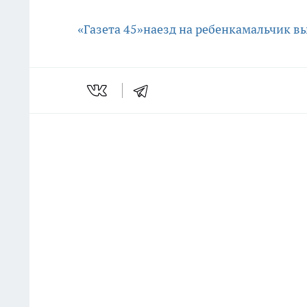
«Газета 45»
наезд на ребенка
мальчик вы