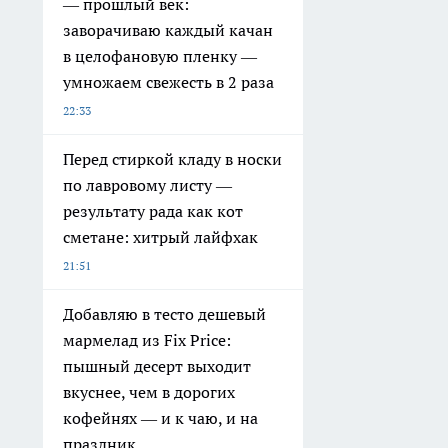
— прошлый век:
заворачиваю каждый качан
в целофановую пленку —
умножаем свежесть в 2 раза
22:33
Перед стиркой кладу в носки
по лавровому листу —
результату рада как кот
сметане: хитрый лайфхак
21:51
Добавляю в тесто дешевый
мармелад из Fix Price:
пышный десерт выходит
вкуснее, чем в дорогих
кофейнях — и к чаю, и на
праздник