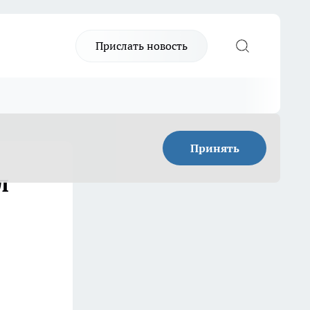
Прислать новость
Принять
л