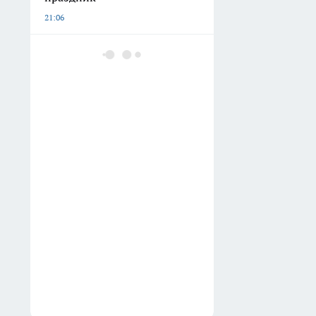
21:06
Вместо пемзы беру овощ с
огорода и бордо растираю:
даже «каменные» пятки
снова мягкие и розовые, как
молочные поросята
20:21
Идеальный многолетник:
растёт как бамбук, цветёт
трогательнее сакуры —
очаровательный гигант с
кремовой шевелюрой
19:32