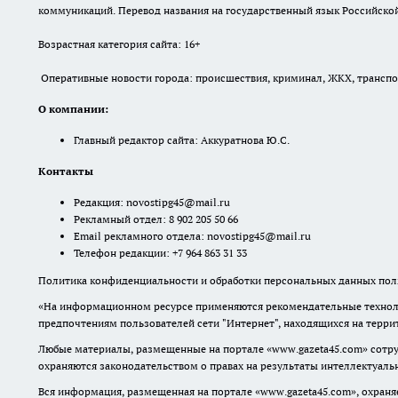
коммуникаций. Перевод названия на государственный язык Российской 
Возрастная категория сайта: 16+
Оперативные новости города: происшествия, криминал, ЖКХ, транспорт
О компании:
Главный редактор сайта: Аккуратнова Ю.С.
Контакты
Редакция:
novostipg45@mail.ru
Рекламный отдел: 8 902 205 50 66
Email рекламного отдела:
novostipg45@mail.ru
Телефон редакции: +7 964 863 31 33
Политика конфиденциальности и обработки персональных данных поль
«На информационном ресурсе применяются рекомендательные техноло
предпочтениям пользователей сети "Интернет", находящихся на терр
Любые материалы, размещенные на портале «www.gazeta45.com» сотру
охраняются законодательством о правах на результаты интеллектуаль
Вся информация, размещенная на портале «www.gazeta45.com», охраняе