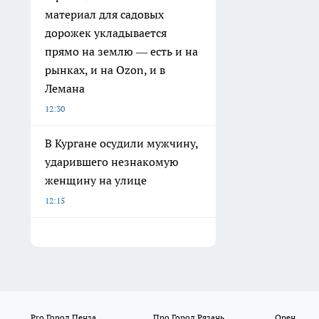
материал для садовых
дорожек укладывается
прямо на землю — есть и на
рынках, и на Ozon, и в
Лемана
12:30
В Кургане осудили мужчину,
ударившего незнакомую
женщину на улице
12:15
Pro Город Пенза
Про Город Рязань
Орен