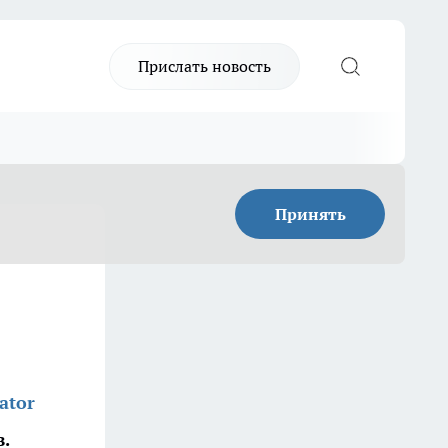
Прислать новость
Принять
ator
в.