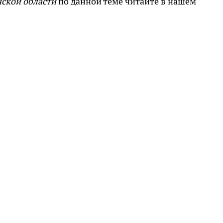
нской области
по данной теме читайте в нашем