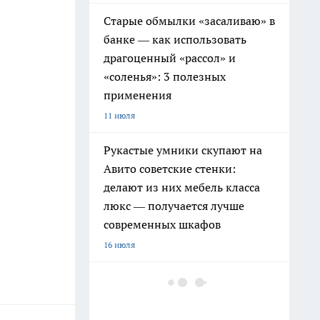
Старые обмылки «засаливаю» в
банке — как использовать
драгоценный «рассол» и
«соленья»: 3 полезных
применения
11 июля
Рукастые умники скупают на
Авито советские стенки:
делают из них мебель класса
люкс — получается лучше
современных шкафов
16 июля
Дачники больше не
бетонируют садовые дорожки:
скупают на Ozon хитовую