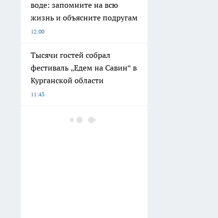
воде: запомните на всю
жизнь и объясните подругам
12:00
Тысячи гостей собрал
фестиваль „Едем на Савин“ в
Курганской области
11:43
Яичную скорлупу везу на
дачу — у нее есть 3
полезных применения: для
почвы, рассады и от
вредителей
11:17
2 капли в подставку — и