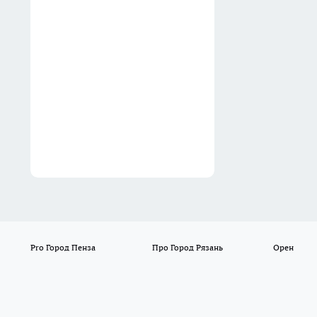
ершик для унитаза чистый,
хоть на выставку отправляй:
средство есть на каждой
кухне
10:30
Pro Город Пенза
Про Город Рязань
Орен