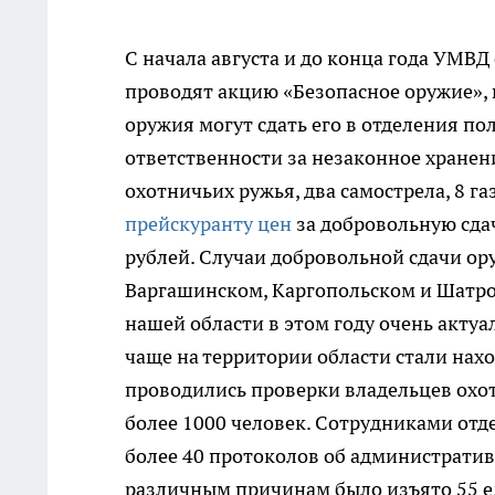
С начала августа и до конца года УМВД
проводят акцию «Безопасное оружие», 
оружия могут сдать его в отделения п
ответственности за незаконное хранен
охотничьих ружья, два самострела, 8 г
прейскуранту цен
за добровольную сда
рублей. Случаи добровольной сдачи ор
Варгашинском, Каргопольском и Шатро
нашей области в этом году очень актуа
чаще на территории области стали на
проводились проверки владельцев охот
более 1000 человек. Сотрудниками отд
более 40 протоколов об административ
различным причинам было изъято 55 ед