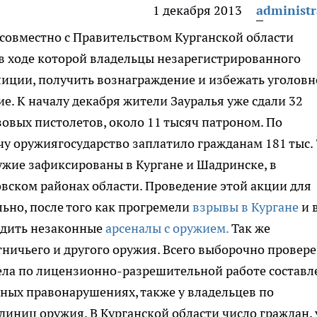
1 декабря 2013
administr
 совместно с Правительством Курганской области
в ходе которой владельцы незарегистрированного
олиции, получить вознаграждение и избежать уголов
ие.
К началу декабря жители Зауралья уже сдали 32
азовых пистолетов, около 11 тысяч патроном. По
чу оружиягосударство заплатило гражданам 181 тыс.
ужие зафиксированы в Кургане и Шадринске, в
вском районах области. Проведение этой акции для
льно, после того как прогремели
взрывы в Кургане
и 
ходить незаконные
арсеналы с оружием.
Так же
ничьего и другого оружия. Всего выборочно провер
ела по лицензионно-разрешительной работе составл
ных правонарушениях, также у владельцев по
иниц оружия. В Курганской области число граждан, 