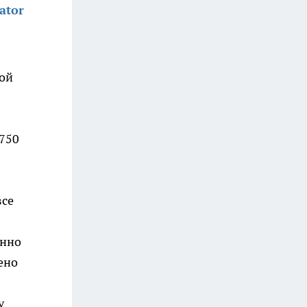
ator
ной
 750
все
енно
ено
у