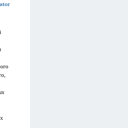
ator
й
и
ного
о,
ых
ах