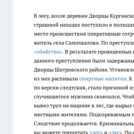
В лесу, возле деревни Дворцы Курганс
страшной находке поступило в полици
место происшествия оперативные сотр
житель села Самохвалово. По преступ
«убийство».
В результате проведенных
данного преступления были задержаны
Дворцы Шатровского района. Установле
из них распивали
спиртные напитки.
К
по версии следтсвия, стало причиной и
случившегося мужчина скончался. Чтоб
вывез труп на машине в лес, где вырыл
местными жителями. Подозреваемым п
Следствие продолжается. Криминальные
вы можете прочитать
здесь
и
здесь.
По 