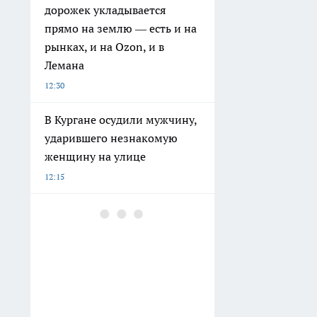
дорожек укладывается
прямо на землю — есть и на
рынках, и на Ozon, и в
Лемана
12:30
В Кургане осудили мужчину,
ударившего незнакомую
женщину на улице
12:15
Завариваю черный чай по
методу трети дизайнера
Лебедева: 3 минуты — и чай
в 2 раза вкуснее, ароматнее,
богаче
12:00