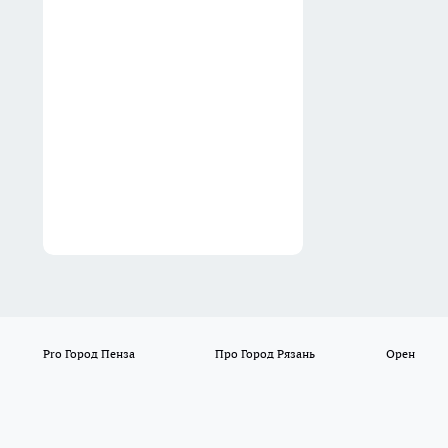
Пластиковые крышечки от
сметаны — скромные
работники на даче: пашут за
троих, выполняют 3
полезные функции
11:17
Pro Город Пенза
Про Город Рязань
Орен