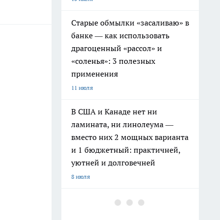
Старые обмылки «засаливаю» в
банке — как использовать
драгоценный «рассол» и
«соленья»: 3 полезных
применения
11 июля
В США и Канаде нет ни
ламината, ни линолеума —
вместо них 2 мощных варианта
и 1 бюджетный: практичней,
уютней и долговечней
8 июля
Рукастые умники скупают на
Авито советские стенки: