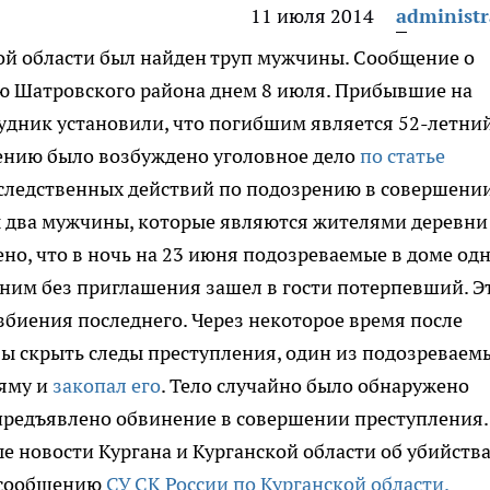
11 июля 2014
administr
кой области был найден труп мужчины.
Сообщение о
ю Шатровского района днем 8 июля. Прибывшие на
удник установили, что погибшим является 52-летни
лению было возбуждено уголовное дело
по статье
 следственных действий по подозрению в совершени
 два мужчины, которые являются жителями деревни
но, что в ночь на 23 июня подозреваемые в доме од
 ним без приглашения зашел в гости потерпевший. Эт
збиения последнего. Через некоторое время после
ы скрыть следы преступления, один из подозреваем
 яму и
закопал его
. Тело случайно было обнаружено
редъявлено обвинение в совершении преступления.
 новости Кургана и Курганской области об убийств
сообщению
СУ СК России по Курганской области.