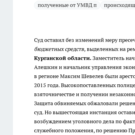
полученные от УМВД п
происходящ
Суд оставил без изменений меру прес
бюджетных средств,
выделенных на ре
Курганской области.
Заместитель нач
Алешкин и начальник управления экон
в регионе Максим Шевелев были аресто
2015 года. Высокопоставленных поли
взяточничестве и получении незаконн
Защита обвиняемых обжаловали решение
суд. Но вышестоящая инстанция оставил
возбуждением уголовного дела по фак
служебного положения, по решению При