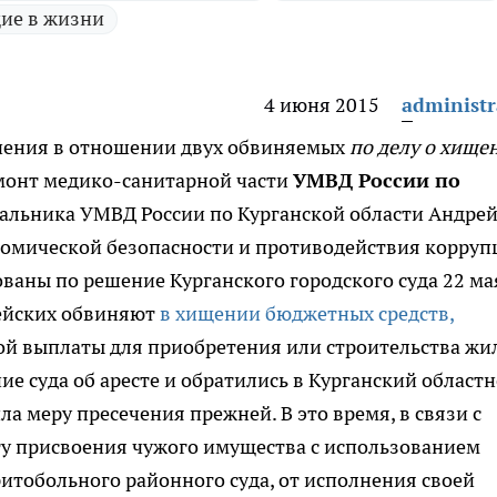
ие в жизни
4 июня 2015
administr
ечения в отношении двух обвиняемых
по делу о хище
монт медико-санитарной части
УМВД России по
альника УМВД России по Курганской области Андре
омической безопасности и противодействия корруп
ваны по решение Курганского городского суда 22 ма
цейских обвиняют
в хищении бюджетных средств,
ой выплаты для приобретения или строительства жи
 суда об аресте и обратились в Курганский област
а меру пресечения прежней. В это время, в связи с
ту присвоения чужого имущества с использованием
тобольного районного суда, от исполнения своей