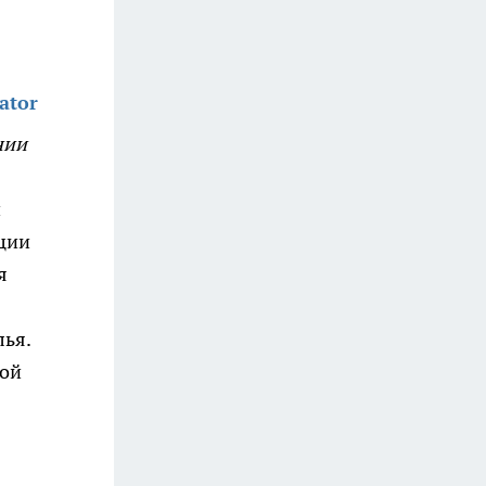
ator
нии
й
ции
я
лья.
ной