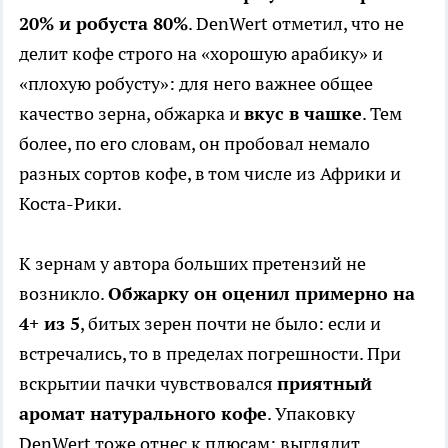
20% и робуста 80%
. DenWert отметил, что не
делит кофе строго на «хорошую арабику» и
«плохую робусту»: для него важнее общее
качество зерна, обжарка и
вкус в чашке
. Тем
более, по его словам, он пробовал немало
разных сортов кофе, в том числе из Африки и
Коста-Рики.
К зернам у автора больших претензий не
возникло.
Обжарку он оценил примерно на
4+ из 5
, битых зерен почти не было: если и
встречались, то в пределах погрешности. При
вскрытии пачки чувствовался
приятный
аромат натурального кофе
. Упаковку
DenWert тоже отнес к плюсам: выглядит