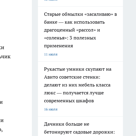
Старые обмылки «засаливаю» в
банке — как использовать
драгоценный «рассол» и
«соленья»: 3 полезных
применения
ки
11 июля
ьчик
Рукастые умники скупают на
Авито советские стенки:
делают из них мебель класса
люкс — получается лучше
современных шкафов
ки
16 июля
 и
Дачники больше не
,
бетонируют садовые дорожки: