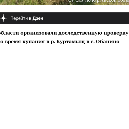
СУ СКР по Курганской обла
области организовали доследственную проверку
во время купания в р. Куртамыщ в с. Обанино