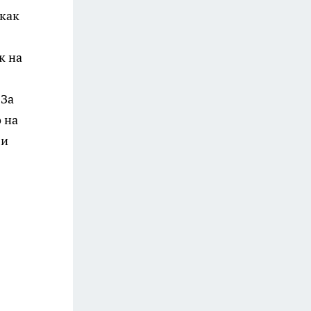
 как
к на
 За
 на
 и