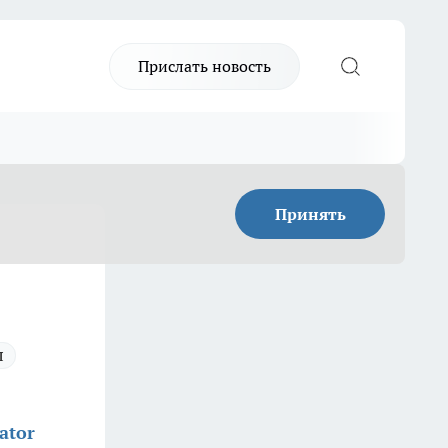
Прислать новость
Принять
л
ator