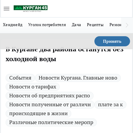
Хендмейд
Уголок потребителя
Дача
Рецепты
Ремонт
Л
Принять
В Кургане два района останутся без
холодной воды
Cобытия
Новости Кургана. Главные ново
Новости о тарифах
Новости об предприятиях распо
Новости полученные от различн
плате за к
происходящие в жизни
Различные политические меропр