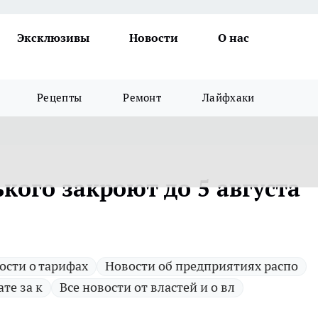
Эксклюзивы
Новости
О нас
Рецепты
Ремонт
Лайфхаки
ького закроют до 5 августа
ости о тарифах
Новости об предприятиях распо
ате за к
Все новости от властей и о вл