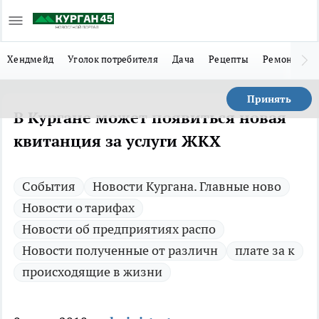
Хендмейд
Уголок потребителя
Дача
Рецепты
Ремонт
Л
Принять
В Кургане может появиться новая
квитанция за услуги ЖКХ
Cобытия
Новости Кургана. Главные ново
Новости о тарифах
Новости об предприятиях распо
Новости полученные от различн
плате за к
происходящие в жизни