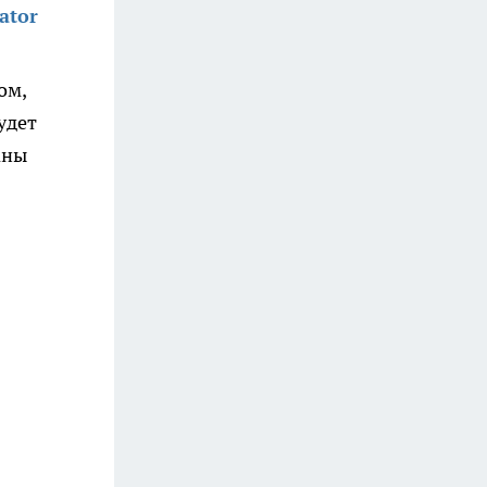
ator
ом,
удет
аны