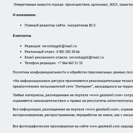
Оперативные новости города: происшествия, криминал, ЖКХ, транспорт
О компании:
Главный редактор сайта: Аккуратнова Ю.С.
Контакты
Редакция:
novostipg45@mail.ru
Рекламный отдел: 8 902 205 50 66
Email рекламного отдела:
novostipg45@mail.ru
Телефон редакции: +7 964 863 31 33
Политика конфиденциальности и обработки персональных данных поль
«На информационном ресурсе применяются рекомендательные техноло
предпочтениям пользователей сети "Интернет", находящихся на терр
Любые материалы, размещенные на портале «www.gazeta45.com» сотру
охраняются законодательством о правах на результаты интеллектуаль
Вся информация, размещенная на портале «www.gazeta45.com», охраняе
воспроизведению, распространению, переработке не иначе, как с пис
Все фотографические произведения на сайте www.gazeta45.com защищ