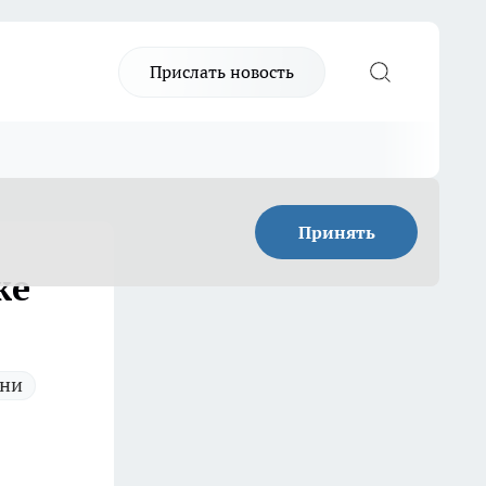
Прислать новость
Принять
ке
зни