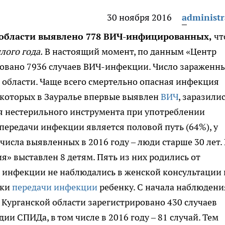
30 ноября 2016
administr
 области выявлено 778 ВИЧ-инфицированных,
чт
лого года.
В настоящий момент, по данным «Центр
ировано 7936 случаев ВИЧ-инфекции. Число зараженн
я области. Чаще всего смертельно опасная инфекция
у которых в Зауралье впервые выявлен
ВИЧ
, заразили
я нестерильного инструмента при употреблении
ередачи инфекции является половой путь (64%), у
числа выявленных в 2016 году – люди старше 30 лет.
» выставлен 8 детям. Пять из них родились от
 инфекции не наблюдались в женской консультации 
ики
передачи инфекции
ребенку. С начала наблюдени
урганской области зарегистрировано 430 случаев
и СПИДа, в том числе в 2016 году – 81 случай. Тем