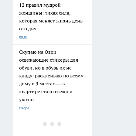
12 правил мудрой
женщины: тихая сила,
которая меняет жизнь день
ото дня
00:01
Скупаю на Ozon
освежающие стикеры для
обуви, но в обувь их не
кладу: расклеиваю по всему
дому в 9 местах — в
квартире стало свежо и
уютно
Вчера
Картошка пролежит свежей
до весны: в квартире и без