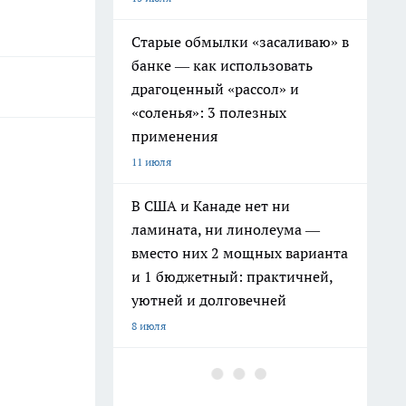
Старые обмылки «засаливаю» в
банке — как использовать
драгоценный «рассол» и
«соленья»: 3 полезных
применения
11 июля
В США и Канаде нет ни
ламината, ни линолеума —
вместо них 2 мощных варианта
и 1 бюджетный: практичней,
уютней и долговечней
8 июля
Рукастые умники скупают на
Авито советские стенки: