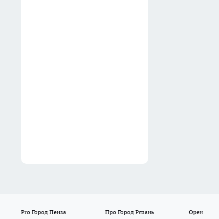
погреба — простая хитрость
уральских староверов
Вчера
3 ложки в тазик — и даже
гранитные пятки снова
бархатные: порошок с кухни
заменит дорогие средства
Вчера
Pro Город Пенза
Про Город Рязань
Орен