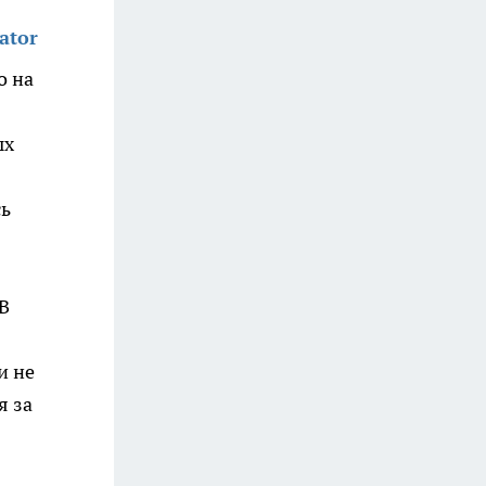
ator
о на
ых
сь
 В
и не
я за