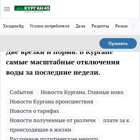
Хендмейд
Уголок потребителя
Дача
Рецепты
Ремонт
Л
Принять
Две врезки и порыв. В Кургане
самые масштабные отключения
воды за последние недели.
Cобытия
Новости Кургана. Главные ново
Новости Кургана происшествия
Новости о тарифах
Новости полученные от различн
плате за к
происходящие в жизни
Различные политические меропр