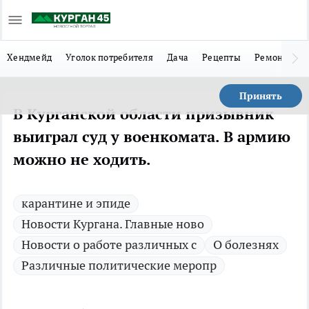
Хендмейд
Уголок потребителя
Дача
Рецепты
Ремонт
Л
Принять
В Курганской области призывник
выиграл суд у военкомата. В армию
можно не ходить.
карантине и эпиде
Новости Кургана. Главные ново
Новости о работе различных с
О болезнях
Различные политические меропр