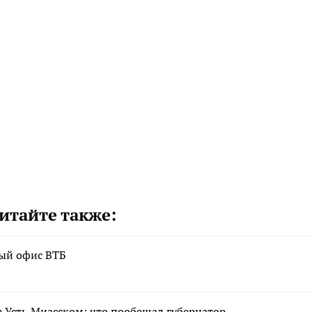
итайте также:
вый офис ВТБ
 Усть‑Миасском: что пообещал губернатор