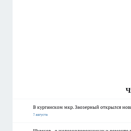
Ч
В курганском мкр. Заозерный открылся но
7 августа
Шумков - о железнодорожниках и ремонте в