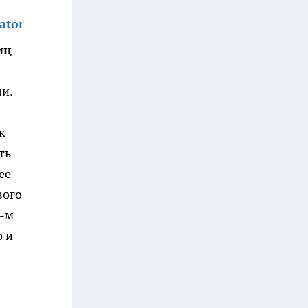
ator
иц
ли.
к
ть
ее
вого
1-м
о и