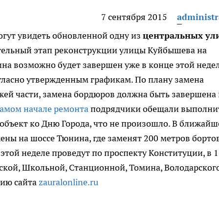
7 сентября 2015
administr
гут увидеть обновленной одну из
центральных ул
ельный этап реконструкции улицы Куйбышева на
сина возможно будет завершен уже в конце этой неде
гласно утвержденным графикам. По плану замена
жей части, замена бордюров должна быть завершена 
самом начале ремонта
подрядчики обещали выполни
 объект ко Дню Города, что не произошло. В ближайш
ны на шоссе Тюнина, где заменят 200 метров борто
этой неделе проведут по проспекту Конституции, в 
ской, Школьной, Станционной, Томина, Володарског
нию сайта
zauralonline.ru