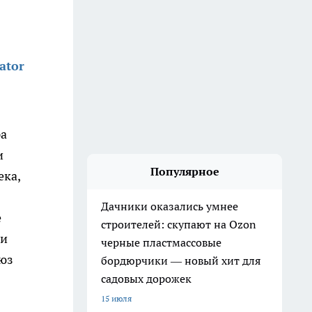
ator
ра
и
Популярное
ека,
Дачники оказались умнее
е
строителей: скупают на Ozon
ии
черные пластмассовые
оюз
бордюрчики — новый хит для
садовых дорожек
15 июля