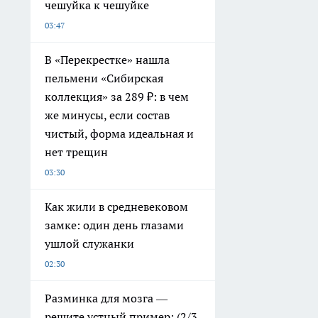
чешуйка к чешуйке
03:47
В «Перекрестке» нашла
пельмени «Сибирская
коллекция» за 289 ₽: в чем
же минусы, если состав
чистый, форма идеальная и
нет трещин
03:30
Как жили в средневековом
замке: один день глазами
ушлой служанки
02:30
Разминка для мозга —
решите устный пример: (2/3