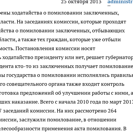
25 октября 2013
administr
рены ходатайства о помиловании заключенных,
бласти.
На заседаниях комиссии, которые проходят
айства о помиловании заключенных, отбывающих
ласти, а также тех граждан, которые уже отбыли
мость. Постановления комиссии носят
 ходатайство президенту или нет, решает губернато
идента кто-то из заключенных получает помилование
авы государства о помиловании исполнялись правиль
ого совещательного органа также входит контроль
готовка предложений об улучшении работы с ними, 
их наказание. Всего с начала 2010 года по март 201
7 заседаний комиссии. На них рассмотрено 264
омиссии, заслужили помилование, в отношении
елесообразности применения акта помилования. В