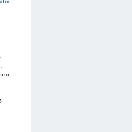
ator
р
,
но и
а
3