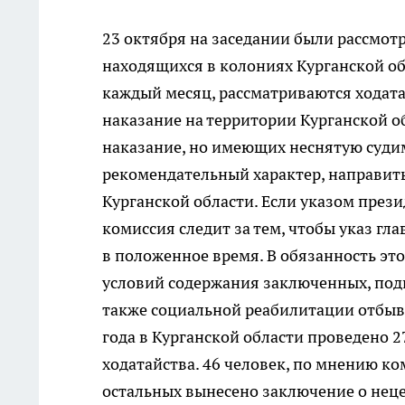
23 октября на заседании были рассмот
находящихся в колониях Курганской о
каждый месяц, рассматриваются ходат
наказание на территории Курганской об
наказание, но имеющих неснятую суди
рекомендательный характер, направить
Курганской области. Если указом през
комиссия следит за тем, чтобы указ гл
в положенное время. В обязанность эт
условий содержания заключенных, под
также социальной реабилитации отбывш
года в Курганской области проведено 2
ходатайства. 46 человек, по мнению к
остальных вынесено заключение о нец