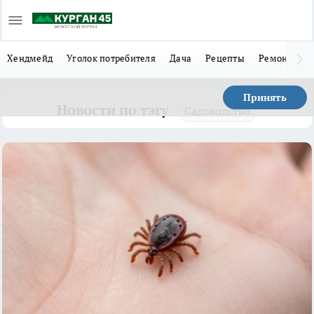
Хендмейд
Уголок потребителя
Дача
Рецепты
Ремонт
Л
Принять
Новости по тэгу
Садоводство