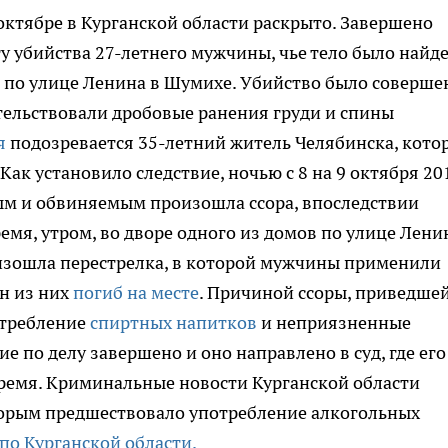
октябре в Курганской области раскрыто.
Завершено
у убийства 27-летнего мужчины, чье тело было найд
а по улице Ленина в Шумихе. Убийство было соверше
етельствовали дробовые ранения груди и спины
я
подозревается 35-летний житель Челябинска, кото
Как установило следствие, ночью с 8 на 9 октября 20
тым и обвиняемым произошла ссора, впоследствии
ремя, утром, во дворе одного из домов по улице Лени
изошла перестрелка, в которой мужчины применили
ин из них
погиб на месте
. Причиной ссоры, приведшей
отребление
спиртных напитков
и неприязненные
 по делу завершено и оно направлено в суд, где его
время. Криминальные новости Курганской области
торым предшествовало употребление алкогольных
по Курганской области.