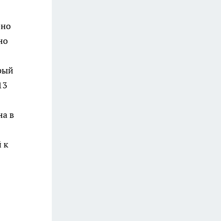
ено
но
рый
13
на в
 к