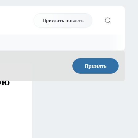
Прислать новость
Принять
юю