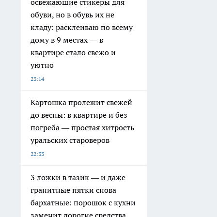
освежающие стикеры для
обуви, но в обувь их не
кладу: расклеиваю по всему
дому в 9 местах — в
квартире стало свежо и
уютно
23:14
Картошка пролежит свежей
до весны: в квартире и без
погреба — простая хитрость
уральских староверов
22:33
3 ложки в тазик — и даже
гранитные пятки снова
бархатные: порошок с кухни
заменит дорогие средства