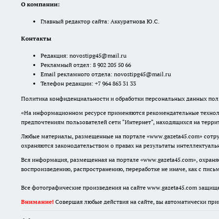
О компании:
Главный редактор сайта: Аккуратнова Ю.С.
Контакты
Редакция:
novostipg45@mail.ru
Рекламный отдел: 8 902 205 50 66
Email рекламного отдела:
novostipg45@mail.ru
Телефон редакции: +7 964 863 31 33
Политика конфиденциальности и обработки персональных данных поль
«На информационном ресурсе применяются рекомендательные техноло
предпочтениям пользователей сети "Интернет", находящихся на терр
Любые материалы, размещенные на портале «www.gazeta45.com» сотру
охраняются законодательством о правах на результаты интеллектуаль
Вся информация, размещенная на портале «www.gazeta45.com», охраняе
воспроизведению, распространению, переработке не иначе, как с пис
Все фотографические произведения на сайте www.gazeta45.com защищ
Внимание!
Совершая любые действия на сайте, вы автоматически при