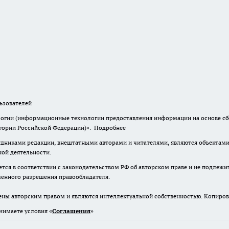
зователей
гии (информационные технологии предоставления информации на основе сбор
итории Российской Федерации)».
Подробнее
дниками редакции, внештатными авторами и читателями, являются объектами 
ной деятельности.
тся в соответствии с законодательством РФ об авторском праве и не подлежи
ьменного разрешения правообладателя.
ены авторским правом и являются интеллектуальной собственностью. Копиров
нимаете условия «
Cоглашения
»