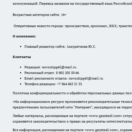
коммуникаций. Перевод названия на государственный язык Российской 
Возрастная категория сайта: 16+
Оперативные новости города: происшествия, криминал, ЖКХ, транспорт
О компании:
Главный редактор сайта: Аккуратнова Ю.С.
Контакты
Редакция:
novostipg45@mail.ru
Рекламный отдел: 8 902 205 50 66
Email рекламного отдела:
novostipg45@mail.ru
Телефон редакции: +7 964 863 31 33
Политика конфиденциальности и обработки персональных данных поль
«На информационном ресурсе применяются рекомендательные техноло
предпочтениям пользователей сети "Интернет", находящихся на терр
Любые материалы, размещенные на портале «www.gazeta45.com» сотру
охраняются законодательством о правах на результаты интеллектуаль
Вся информация, размещенная на портале «www.gazeta45.com», охраняе