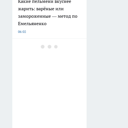
Какие пельмени вкуснее
жарить: варёные или
замороженные — метод по
Емельяненко
06:02
Хозяйки скупают на Авито
советский хрусталь — но в
их квартирах он «работает»
по-новому: 6 применений,
которые выглядят дорого
05:17
Как заточить ножницы дома
без точильного камня:
запомните 3 простых
способа
04:30