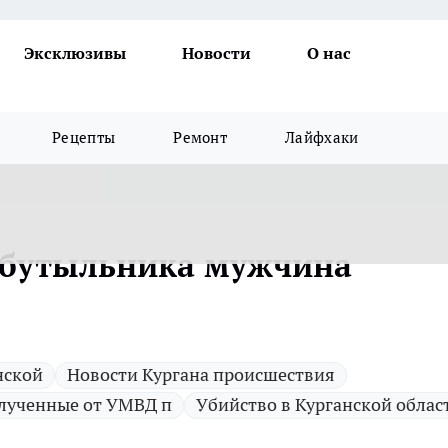
Эксклюзивы
Новости
О нас
Рецепты
Ремонт
Лайфхаки
обутыльника мужчина
нской
Новости Кургана происшествия
лученные от УМВД п
Убийство в Курганской облас