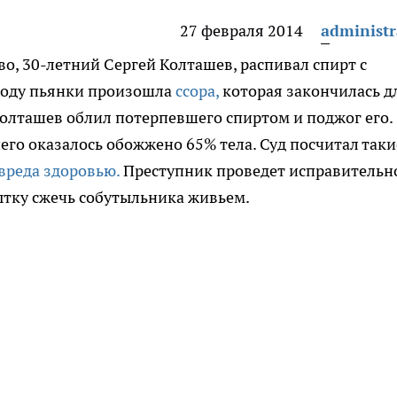
27 февраля 2014
administr
во, 30-летний Сергей Колташев, распивал спирт с
 ходу пьянки произошла
ссора,
которая закончилась д
Колташев облил потерпевшего спиртом и поджог его.
его оказалось обожжено 65% тела. Суд посчитал таки
вреда здоровью.
Преступник проведет исправительн
ытку сжечь собутыльника живьем.