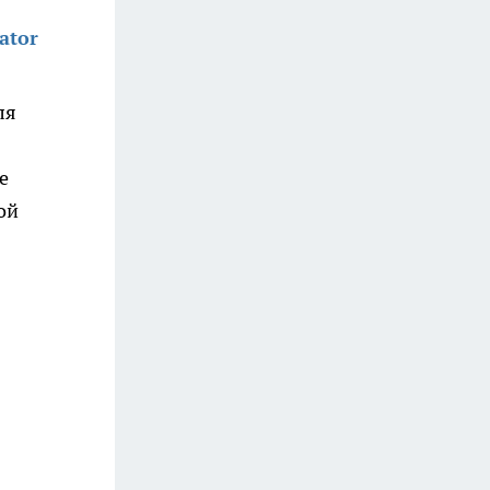
ator
ля
е
ой