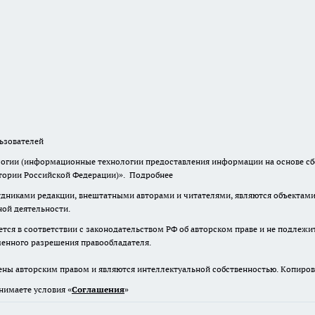
зователей
гии (информационные технологии предоставления информации на основе сбор
итории Российской Федерации)».
Подробнее
дниками редакции, внештатными авторами и читателями, являются объектами 
ной деятельности.
тся в соответствии с законодательством РФ об авторском праве и не подлежи
ьменного разрешения правообладателя.
ены авторским правом и являются интеллектуальной собственностью. Копиров
нимаете условия «
Cоглашения
»