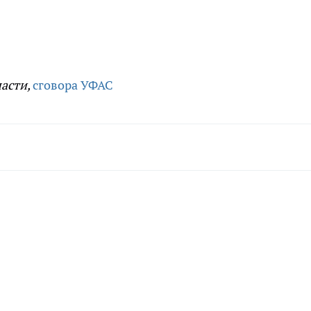
ласти,
сговора
УФАС