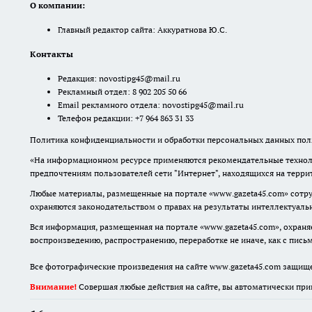
О компании:
Главный редактор сайта: Аккуратнова Ю.С.
Контакты
Редакция:
novostipg45@mail.ru
Рекламный отдел: 8 902 205 50 66
Email рекламного отдела:
novostipg45@mail.ru
Телефон редакции: +7 964 863 31 33
Политика конфиденциальности и обработки персональных данных поль
«На информационном ресурсе применяются рекомендательные техноло
предпочтениям пользователей сети "Интернет", находящихся на терр
Любые материалы, размещенные на портале «www.gazeta45.com» сотру
охраняются законодательством о правах на результаты интеллектуаль
Вся информация, размещенная на портале «www.gazeta45.com», охраняе
воспроизведению, распространению, переработке не иначе, как с пис
Все фотографические произведения на сайте www.gazeta45.com защищ
Внимание!
Совершая любые действия на сайте, вы автоматически при