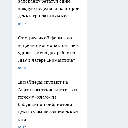
запеканку рататуй едим
каждую неделю: а на второй
день в три раза вкуснее
06:02
От страусиной фермы до
встречи с космонавтом: чем
удивит смена для ребят из
ЛНР в лагере „Романтика“
06:00
Дизайнеры скупают на
Авито советские книги: вот
почему «хлам» из
бабушкиной библиотеки
ценится выше современных
книг
05:17