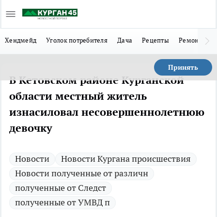
Хендмейд
Уголок потребителя
Дача
Рецепты
Ремонт
Л
Принять
В Кетовском районе Курганской
области местный житель
изнасиловал несовершеннолетнюю
девочку
Новости
Новости Кургана происшествия
Новости полученные от различн
полученные от Следст
полученные от УМВД п