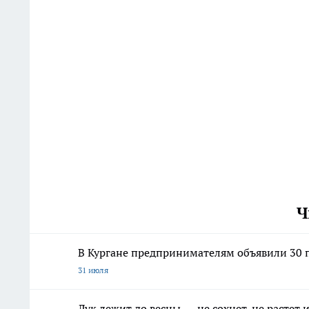
Ч
В Кургане предпринимателям объявили 30 п
31 июля
Лук лежит до весны — не сохнет, не растет