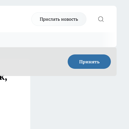
Прислать новость
Принять
к,