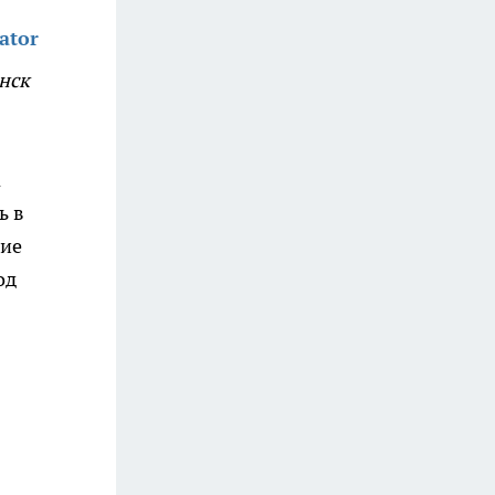
ator
нск
а
ь в
ние
од