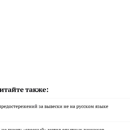
итайте также:
редостережений за вывески не на русском языке
 и не гниет: «слоеный» метод опытных дачников