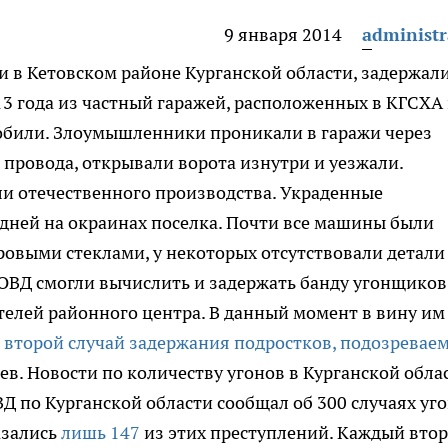
9 января 2014
administr
 в Кетовском районе Курганской области, задержал
3 года из частный гаражей, расположенных в КГСХА
мобили. Злоумышленники проникали в гаражи через
провода, открывали ворота изнутри и уезжали.
и отечественного производства. Украденные
дней на окраинах поселка. Почти все машины были
овыми стеклами, у некоторых отсутствовали детали
ОВД смогли вычислить и задержать банду угонщиков
елей районного центра. В данный момент в вину им
е
второй случай задержания подростков, подозревае
ев. Новости по количеству угонов в Курганской обла
Д по Курганской области сообщал об 300 случаях уг
азались
лишь 147
из этих преступлений. Каждый вто