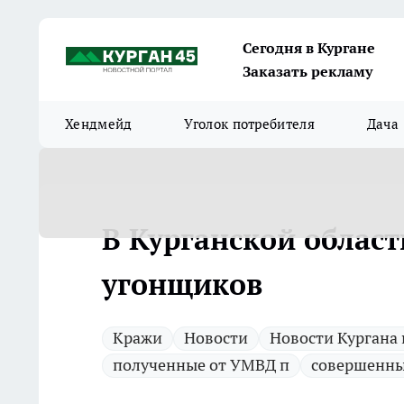
Сегодня в Кургане
Заказать рекламу
Хендмейд
Уголок потребителя
Дача
В Курганской облас
угонщиков
Кражи
Новости
Новости Кургана
полученные от УМВД п
совершенны