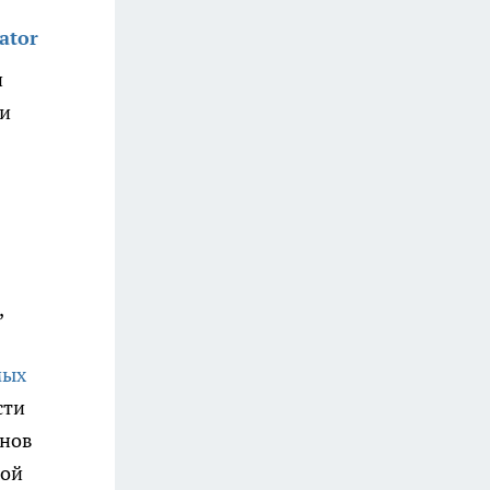
ator
и
 и
,
мых
сти
онов
рой