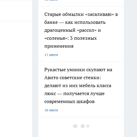
Старые обмылки «засаливаю» в
банке — как использовать
драгоценный «рассол» и
«соленья»: 3 полезных
применения
11 июля
Рукастые умники скупают на
Авито советские стенки:
делают из них мебель класса
люкс — получается лучше
современных шкафов
16 июля
Дачники больше не
бетонируют садовые дорожки: