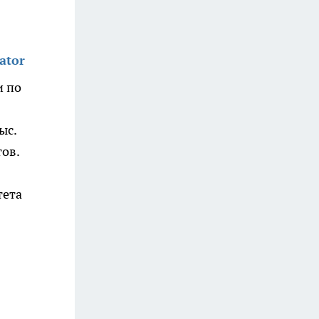
ator
и по
ыс.
ов.
тета