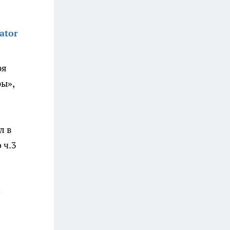
ator
ря
ры»,
л в
 ч.3
о