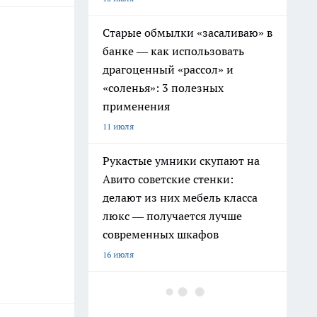
Старые обмылки «засаливаю» в
банке — как использовать
драгоценный «рассол» и
«соленья»: 3 полезных
применения
11 июля
Рукастые умники скупают на
Авито советские стенки:
делают из них мебель класса
люкс — получается лучше
современных шкафов
16 июля
Дачники больше не
бетонируют садовые дорожки: