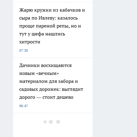
Жарю кружки из кабачков и
сыра по Ивлеву: казалось
проще пареной репы, но и
тут у шефа нашлись
хитрости
07:30
Дачники восхищаются
новым «вечным»
материалом для забора и
садовых дорожек: выглядит
дорого — стоит дешево
06:47
Готовлю из всех кабачков —
запеканку рататуй едим
каждую неделю: а на второй