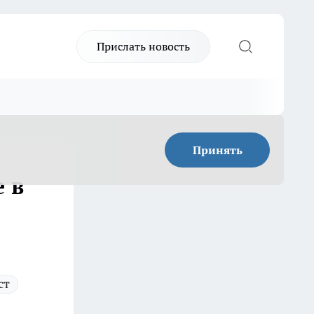
Прислать новость
Принять
 в
ст