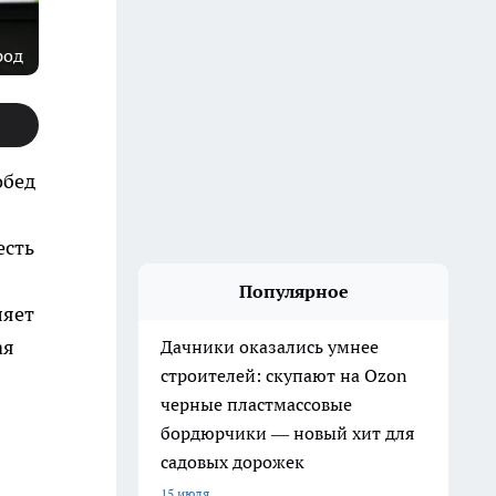
род
обед
есть
Популярное
ляет
ая
Дачники оказались умнее
строителей: скупают на Ozon
черные пластмассовые
бордюрчики — новый хит для
садовых дорожек
15 июля