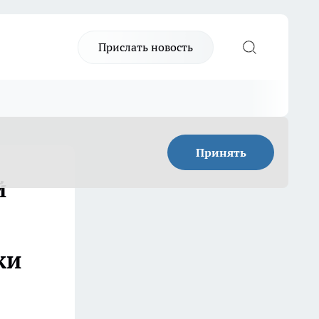
Прислать новость
Принять
й
ки