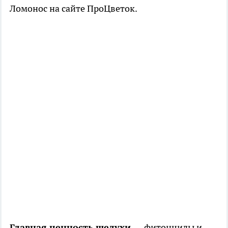
Ломонос на сайте ПроЦветок.
Главная ценность шелухи
— фитонциды и