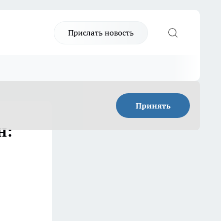
Прислать новость
Принять
н: