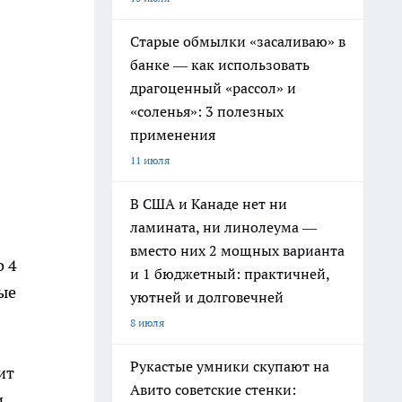
Старые обмылки «засаливаю» в
банке — как использовать
драгоценный «рассол» и
«соленья»: 3 полезных
применения
11 июля
В США и Канаде нет ни
ламината, ни линолеума —
вместо них 2 мощных варианта
о 4
и 1 бюджетный: практичней,
дые
уютней и долговечней
8 июля
Рукастые умники скупают на
ит
Авито советские стенки:
и