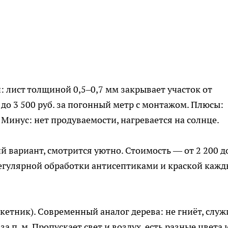
: лист толщиной 0,5–0,7 мм закрывает участок от
 до 3 500 руб. за погонный метр с монтажом. Плюсы:
 Минус: нет продуваемости, нагревается на солнце.
ий вариант, смотрится уютно. Стоимость — от 2 200 д
т регулярной обработки антисептиками и краской каж
етник). Современный аналог дерева: не гниёт, служ
 за п. м. Пропускает свет и воздух, есть разные цвета 