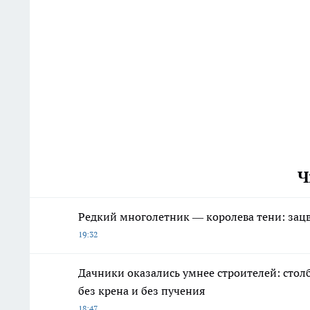
Ч
Редкий многолетник — королева тени: зацве
19:32
Дачники оказались умнее строителей: стол
без крена и без пучения
18:47