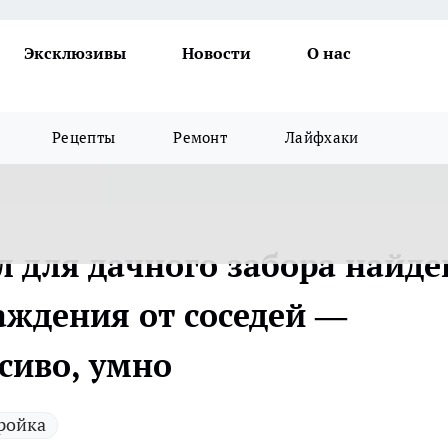
Эксклюзивы
Новости
О нас
Рецепты
Ремонт
Лайфхаки
 для дачного забора найде
аждения от соседей —
сиво, умно
ройка