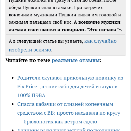
обеда Пушкин спал в гамаке. При встрече с
вонючими мужиками Пушкин кивал им головой и
зажимал пальцами свой нос.
А вонючие мужики
ломали свои шапки и говорили: “Это ничаво”
».
как случайно
А в следующей статье вы узнаете,
изобрели эскимо
.
Читайте по теме
реальные отзывы
:
Родители скупают прикольную новинку из
Fix Price: летние сабо для детей и внуков —
100% ПЭВА
Спасла кабачки от слизней копеечным
средством с ВБ: просто насыпала по кругу
— брюхоногих как ветром сдуло
Дачники раскупают мягкий подколенник